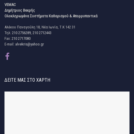
VEMAC
Δημήτριος Βεκρής
Ολοκληρωμένα Συστήματα Καθαρισμού & Απορρυπαντικά
Αλέκου Παναγούλη 18, Νέα Ιωνία, Τ.Κ 142 31
Τηλ:
210 2756289
,
210 2712443
Fax:
210 2717080
E-mail:
alvekris@yahoo.gr
ΔΕΊΤΕ ΜΑΣ ΣΤΟ ΧΆΡΤΗ