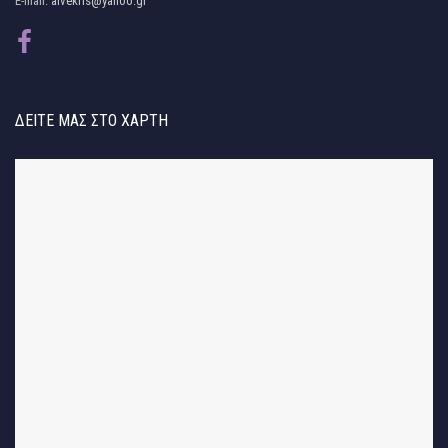
E-mail:
alvekris@yahoo.gr
ΔΕΊΤΕ ΜΑΣ ΣΤΟ ΧΆΡΤΗ