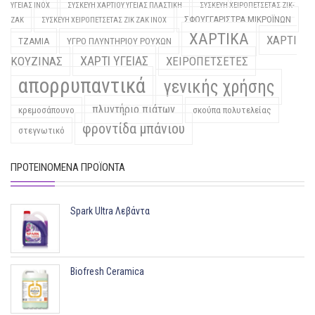
ΥΓΕΙΑΣ INOX
ΣΥΣΚΕΥΗ ΧΑΡΤΙΟΥ ΥΓΕΙΑΣ ΠΛΑΣΤΙΚΗ
ΣΥΣΚΕΥΗ ΧΕΙΡΟΠΕΤΣΕΤΑΣ ΖΙΚ-
ΣΦΟΥΓΓΑΡΙΣΤΡΑ ΜΙΚΡΟΪΝΩΝ
ΖΑΚ
ΣΥΣΚΕΥΗ ΧΕΙΡΟΠΕΤΣΕΤΑΣ ΖΙΚ ΖΑΚ INOX
ΧΑΡΤΙΚΑ
ΧΑΡΤΙ
ΤΖΑΜΙΑ
ΥΓΡΟ ΠΛΥΝΤΗΡΙΟΥ ΡΟΥΧΩΝ
ΧΑΡΤΙ ΥΓΕΙΑΣ
ΚΟΥΖΙΝΑΣ
ΧΕΙΡΟΠΕΤΣΕΤΕΣ
απορρυπαντικά
γενικής χρήσης
πλυντήριο πιάτων
κρεμοσάπουνο
σκούπα πολυτελείας
φροντίδα μπάνιου
στεγνωτικό
ΠΡΟΤΕΙΝΌΜΕΝΑ ΠΡΟΪΌΝΤΑ
Spark Ultra Λεβάντα
Biofresh Ceramica