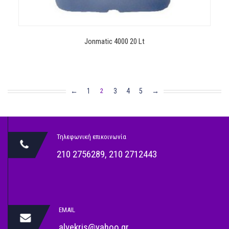
Jonmatic 4000 20 Lt
←
1
3
4
5
→
2
Τηλεφωνική επικοινωνία
210 2756289
,
210 2712443
EMAIL
alvekris@yahoo.gr