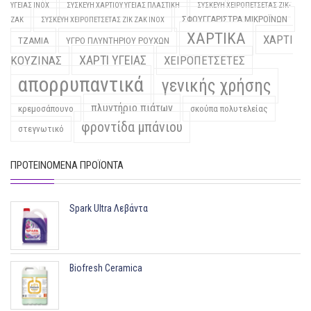
ΥΓΕΙΑΣ INOX
ΣΥΣΚΕΥΗ ΧΑΡΤΙΟΥ ΥΓΕΙΑΣ ΠΛΑΣΤΙΚΗ
ΣΥΣΚΕΥΗ ΧΕΙΡΟΠΕΤΣΕΤΑΣ ΖΙΚ-
ΣΦΟΥΓΓΑΡΙΣΤΡΑ ΜΙΚΡΟΪΝΩΝ
ΖΑΚ
ΣΥΣΚΕΥΗ ΧΕΙΡΟΠΕΤΣΕΤΑΣ ΖΙΚ ΖΑΚ INOX
ΧΑΡΤΙΚΑ
ΧΑΡΤΙ
ΤΖΑΜΙΑ
ΥΓΡΟ ΠΛΥΝΤΗΡΙΟΥ ΡΟΥΧΩΝ
ΧΑΡΤΙ ΥΓΕΙΑΣ
ΚΟΥΖΙΝΑΣ
ΧΕΙΡΟΠΕΤΣΕΤΕΣ
απορρυπαντικά
γενικής χρήσης
πλυντήριο πιάτων
κρεμοσάπουνο
σκούπα πολυτελείας
φροντίδα μπάνιου
στεγνωτικό
ΠΡΟΤΕΙΝΌΜΕΝΑ ΠΡΟΪΌΝΤΑ
Spark Ultra Λεβάντα
Biofresh Ceramica