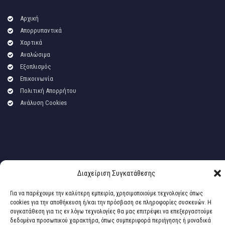
Αρχική
Απορρυπαντικά
Χαρτικά
Αναλώσιμα
Εξοπλισμός
Επικοινωνία
Πολιτική Απορρήτου
Ανάλυση Cookies
Διαχείριση Συγκατάθεσης
Για να παρέχουμε την καλύτερη εμπειρία, χρησιμοποιούμε τεχνολογίες όπως
cookies για την αποθήκευση ή/και την πρόσβαση σε πληροφορίες συσκευών. Η
© 2017
vekrisvemac
. All rights
συγκατάθεση για τις εν λόγω τεχνολογίες θα μας επιτρέψει να επεξεργαστούμε
reserved. Powered by |
δεδομένα προσωπικού χαρακτήρα, όπως συμπεριφορά περιήγησης ή μοναδικά