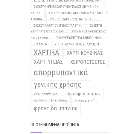
ΣΥΣΚΕΥΗ ΚΡΕΜΟΣΑΠΟΥΝΟΥ ΠΛΑΣΤΙΚΗ
ΣΥΣΚΕΥΗ ΚΡΕΜΟΣΑΠΟΥΝΟΥ ΠΛΑΣΤΙΚΗ ΜΕ INOX
ΚΑΠΑΚΙ
ΣΥΣΚΕΥΗ ΚΡΕΜΟΣΑΠΟΥΝΟΥ ΧΡΗΣΗ ΜΕ ΤΟΝ
ΑΓΚΩΝΑ
ΣΥΣΚΕΥΗ ΧΑΡΤΙΟΥ ΥΓΕΙΑΣ INOX
ΣΥΣΚΕΥΗ ΧΑΡΤΙΟΥ ΥΓΕΙΑΣ ΠΛΑΣΤΙΚΗ
ΣΥΣΚΕΥΗ
ΧΕΙΡΟΠΕΤΣΕΤΑΣ ΖΙΚ-ΖΑΚ
ΣΥΣΚΕΥΗ ΧΕΙΡΟΠΕΤΣΕΤΑΣ
ΣΦΟΥΓΓΑΡΙΣΤΡΑ ΜΙΚΡΟΪΝΩΝ
ΖΙΚ ΖΑΚ INOX
ΤΖΑΜΙΑ
ΥΓΡΟ ΠΛΥΝΤΗΡΙΟΥ ΡΟΥΧΩΝ
ΧΑΡΤΙΚΑ
ΧΑΡΤΙ ΚΟΥΖΙΝΑΣ
ΧΑΡΤΙ ΥΓΕΙΑΣ
ΧΕΙΡΟΠΕΤΣΕΤΕΣ
απορρυπαντικά
γενικής χρήσης
πλυντήριο πιάτων
κρεμοσάπουνο
σκούπα πολυτελείας
στεγνωτικό
φροντίδα μπάνιου
ΠΡΟΤΕΙΝΌΜΕΝΑ ΠΡΟΪΌΝΤΑ