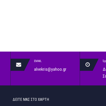
EMAIL
Ώρ
alvekris@yahoo.gr
Δ
Σ
ΔΕΊΤΕ ΜΑΣ ΣΤΟ ΧΆΡΤΗ