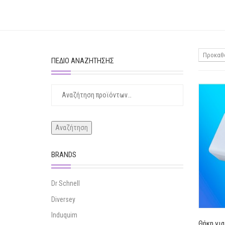
Προκαθο
ΠΕΔΊΟ ΑΝΑΖΉΤΗΣΗΣ
ΑΝΑΖΉΤΗΣΗ
ΓΙΑ:
Αναζήτηση
BRANDS
Dr Schnell
Diversey
Induquim
Θήκη για