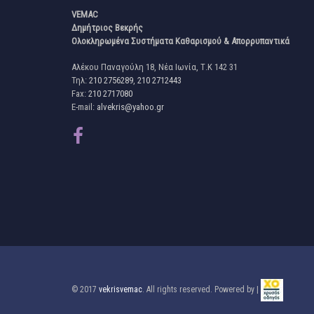
VEMAC
Δημήτριος Βεκρής
Ολοκληρωμένα Συστήματα Καθαρισμού & Απορρυπαντικά
Αλέκου Παναγούλη 18, Νέα Ιωνία, Τ.Κ 142 31
Τηλ:
210 2756289
,
210 2712443
Fax:
210 2717080
E-mail:
alvekris@yahoo.gr
© 2017
vekrisvemac
. All rights reserved. Powered by |