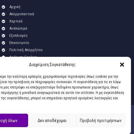
Αρχική
Απορρυπαντικά
Χαρτικά
Αναλώσιμα
Εξοπλισμός
Επικοινωνία
Πολιτική Απορρήτου
Ανάλυση Cookies
Διαχείριση Συγκατάθεσης
ουμε την καλύτερη εμπειρία, χρησιμοποιούμε τεχνολογίες όπως cookies για την
/και την πρόσβαση σε πληροφορίες συσκευών. Η συγκατάθεση για τις εν λόγω
θα μας επιτρέψει να επεξεργαστούμε δεδομένα προσωπικού χαρακτήρα, όπως
περιήγησης ή μοναδικά αναγνωριστικά σε αυτόν τον ιστότοπο. Η μη συγκατάθεση
 της συγκατάθεσης, μπορεί να επηρεάσει αρνητικά ορισμένες λειτουργίες και
οχή όλων
Δεν αποδέχομαι
Προβολή προτιμήσεων