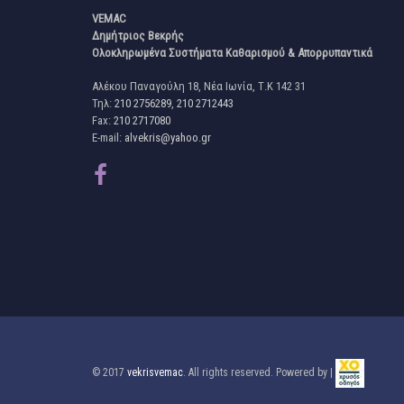
VEMAC
Δημήτριος Βεκρής
Ολοκληρωμένα Συστήματα Καθαρισμού & Απορρυπαντικά
Αλέκου Παναγούλη 18, Νέα Ιωνία, Τ.Κ 142 31
Τηλ:
210 2756289
,
210 2712443
Fax:
210 2717080
E-mail:
alvekris@yahoo.gr
© 2017
vekrisvemac
. All rights reserved. Powered by |