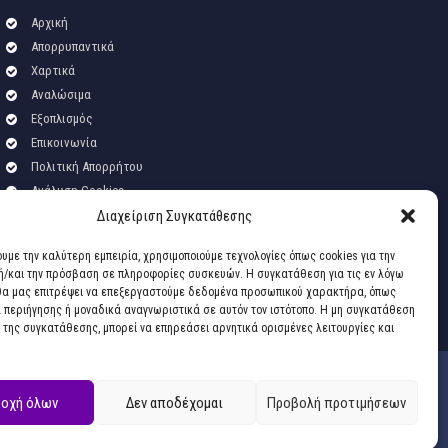
Αρχική
Απορρυπαντικά
Χαρτικά
Αναλώσιμα
Εξοπλισμός
Επικοινωνία
Πολιτική Απορρήτου
Ανάλυση Cookies
Διαχείριση Συγκατάθεσης
ουμε την καλύτερη εμπειρία, χρησιμοποιούμε τεχνολογίες όπως cookies για την
/και την πρόσβαση σε πληροφορίες συσκευών. Η συγκατάθεση για τις εν λόγω
θα μας επιτρέψει να επεξεργαστούμε δεδομένα προσωπικού χαρακτήρα, όπως
περιήγησης ή μοναδικά αναγνωριστικά σε αυτόν τον ιστότοπο. Η μη συγκατάθεση
 της συγκατάθεσης, μπορεί να επηρεάσει αρνητικά ορισμένες λειτουργίες και
οχή όλων
Δεν αποδέχομαι
Προβολή προτιμήσεων