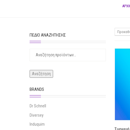
ΑΡΧΙ
Προκαθο
ΠΕΔΊΟ ΑΝΑΖΉΤΗΣΗΣ
ΑΝΑΖΉΤΗΣΗ
ΓΙΑ:
Αναζήτηση
BRANDS
Dr Schnell
Diversey
Induquim
Συσκευή