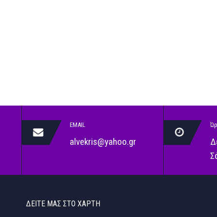
EMAIL
Ώρ
alvekris@yahoo.gr
Δ
Σ
ΔΕΊΤΕ ΜΑΣ ΣΤΟ ΧΆΡΤΗ